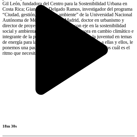
Gil León, fundadora del Centro para la Sostenibilidad Urbana en
Costa Rica; Gian Carlo Delgado Ramos, investigador del programa
“Ciudad, gestión, territorio y ambiente” de la Universidad Nacional
Autónoma de México; Gustavo Madrid, doctor en urbanismo y
director de proyectos arquitectónicos con eje en la sostenibilidad
social y ambiental; y Delfina Godfrid, asesora en cambio climático e
integrante de la plataforma de participación de la juventud en temas
de energía para las Naciones Unidas, SDG7. Junto a ellas y ellos, le
ponemos una pausa a la velocidad urbana y escuchamos cuál es el
ritmo que necesita hoy nuestro planeta.
18m 30s