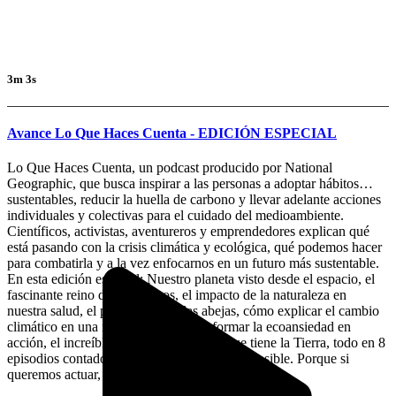
3m 3s
Avance Lo Que Haces Cuenta - EDICIÓN ESPECIAL
Lo Que Haces Cuenta, un podcast producido por National
Geographic, que busca inspirar a las personas a adoptar hábitos
sustentables, reducir la huella de carbono y llevar adelante acciones
individuales y colectivas para el cuidado del medioambiente.
Científicos, activistas, aventureros y emprendedores explican qué
está pasando con la crisis climática y ecológica, qué podemos hacer
para combatirla y a la vez enfocarnos en un futuro más sustentable.
En esta edición especial: Nuestro planeta visto desde el espacio, el
fascinante reino de los hongos, el impacto de la naturaleza en
nuestra salud, el papel clave de las abejas, cómo explicar el cambio
climático en una reunión, cómo transformar la ecoansiedad en
acción, el increíble poder de resiliencia que tiene la Tierra, todo en 8
episodios contados de la manera más breve posible. Porque si
queremos actuar, el tiempo también cuenta.